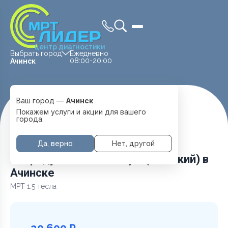
центр диагностики
Выбрать город
Ежедневно
08:00-20:00
Ачинск
Ваш город —
Ачинск
Главная
Услуги и цены
МРТ Головы
Покажем услуги и акции для вашего
Репродуктивный статус: (женский)
города.
Да, верно
Нет, другой
Репродуктивный статус: (женский) в
Ачинске
МРТ 1.5 тесла
20 600 ₽