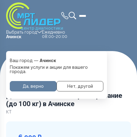
центр диагностики
Выбрать город
Ежедневно
08:00-20:00
Ачинск
Ваш город —
Ачинск
Главная
Услуги и цены
КТ
Покажем услуги и акции для вашего
Дополнительное контрастирование (до 100 кг)
города.
Да, верно
Нет, другой
Дополнительное контрастирование
(до 100 кг) в Ачинске
КТ
6 000 ₽