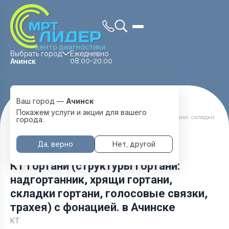
центр диагностики
Выбрать город
Ежедневно
08:00-20:00
Ачинск
Ваш город —
Ачинск
Главная
Услуги и цены
Покажем услуги и акции для вашего
КТ гортани (структуры гортани: надгортанник, хрящи гортани, складки
города.
гортани, голосовые связки, трахея) с фонацией.
Да, верно
Нет, другой
КТ гортани (структуры гортани:
надгортанник, хрящи гортани,
складки гортани, голосовые связки,
трахея) с фонацией. в Ачинске
КТ