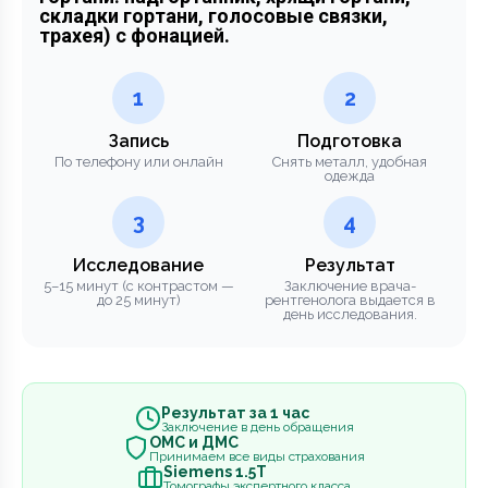
складки гортани, голосовые связки,
трахея) с фонацией.
1
2
Запись
Подготовка
По телефону или онлайн
Снять металл, удобная
одежда
3
4
Исследование
Результат
5–15 минут (с контрастом —
Заключение врача-
до 25 минут)
рентгенолога выдается в
день исследования.
Результат за 1 час
Заключение в день обращения
ОМС и ДМС
Принимаем все виды страхования
Siemens 1.5Т
Томографы экспертного класса