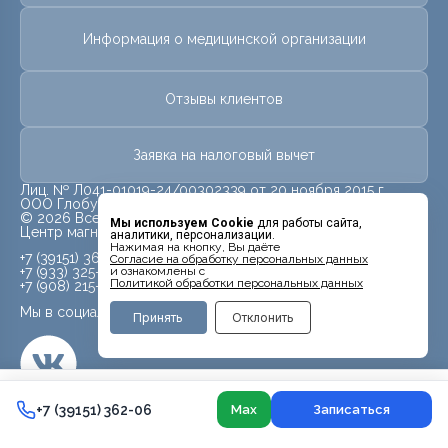
Информация о медицинской организации
Отзывы клиентов
Заявка на налоговый вычет
Лиц. № Л041-01019-24/00302339 от 20 ноября 2015 г.
ООО Глобус
© 2026 Все права защищены.
Мы используем Cookie
для работы сайта,
Центр магнитно-резонансной томографии «МРТ Лидер»
аналитики, персонализации.
Нажимая на кнопку, Вы даёте
+7 (39151) 362-06
Cогласие на обработку персональных данных
+7 (933) 325-70-70
и ознакомлены с
Политикой обработки персональных данных
+7 (908) 215-98-58
Мы в социальных сетях
Принять
Отклонить
4 800 ₽
+7 (39151) 362-06
+7 (39151) 362-06
Max
Записаться
Контакты
Врачи
Поиск
Записаться в Max
Услуги