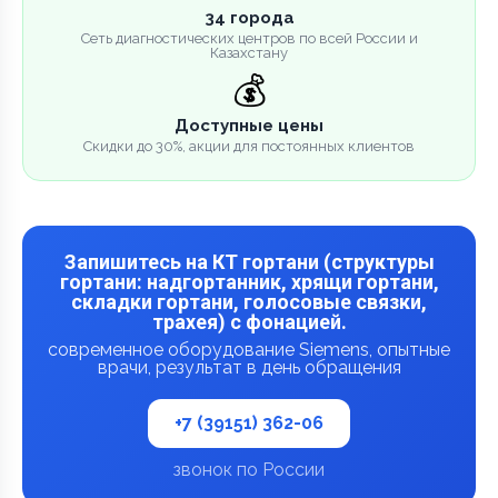
34 города
Сеть диагностических центров по всей России и
Казахстану
💰
Доступные цены
Скидки до 30%, акции для постоянных клиентов
Запишитесь на КТ гортани (структуры
гортани: надгортанник, хрящи гортани,
складки гортани, голосовые связки,
трахея) с фонацией.
современное оборудование Siemens, опытные
врачи, результат в день обращения
+7 (39151) 362-06
звонок по России