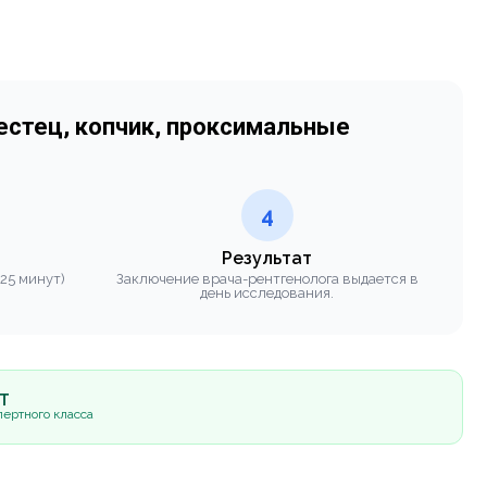
естец, копчик, проксимальные
4
Результат
 25 минут)
Заключение врача-рентгенолога выдается в
день исследования.
5Т
ертного класса