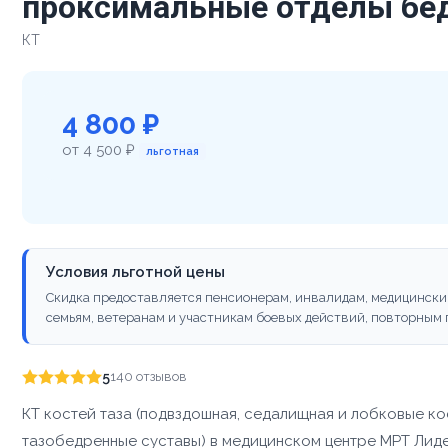
проксимальные отделы бед
КТ
4 800 ₽
от 4 500 ₽
льготная
Условия льготной цены
Скидка предоставляется пенсионерам, инвалидам, медицински
семьям, ветеранам и участникам боевых действий, повторным п
5
140 отзывов
КТ костей таза (подвздошная, седалищная и лобковые ко
тазобедренные суставы) в медицинском центре МРТ Лиде