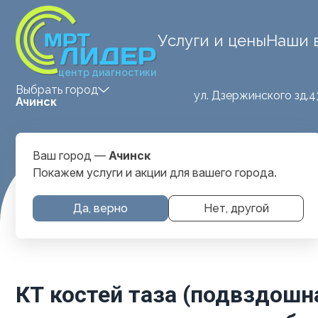
Услуги и цены
Наши 
центр диагностики
Выбрать город
ул. Дзержинского зд.4
Ачинск
Ваш город —
Ачинск
Покажем услуги и акции для вашего города.
Услуги и
КТ костей таза (подвздошная, 
Да, верно
Нет, другой
Главная
цены
суставы)
КТ костей таза (подвздошна