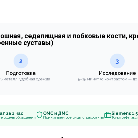
.
дошная, седалищная и лобковые кости, кр
ренные суставы)
2
3
Подготовка
Исследование
ь металл, удобная одежда
5–15 минут (с контрастом — до
т за 1 час
ОМС и ДМС
Siemens 1.
е в день обращения
Принимаем все виды страхования
Томографы эксп