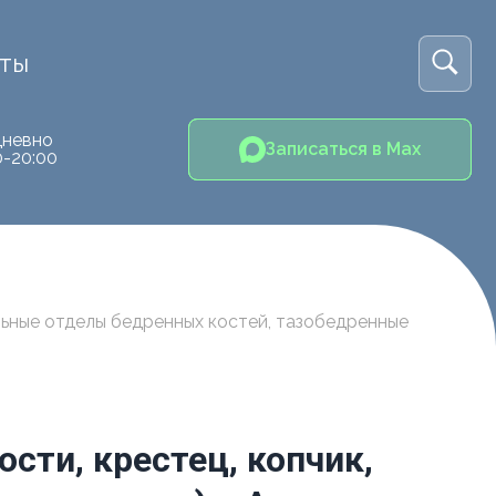
кты
невно
Записаться в Max
0-20:00
альные отделы бедренных костей, тазобедренные
сти, крестец, копчик,