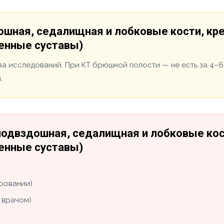
дошная, седалищная и лобковые кости, кр
енные суставы)
ва исследований. При КТ брюшной полости — не есть за 4–6
.
(подвздошная, седалищная и лобковые кос
енные суставы)
ировании)
 врачом)