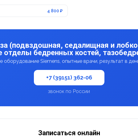
4 800 ₽
за (подвздошная, седалищная и лобко
 отделы бедренных костей, тазобедр
 оборудование Siemens, опытные врачи, результат в де
+7 (39151) 362-06
звонок по России
Записаться онлайн