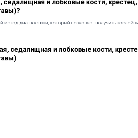
я, седалищная и лобковые кости, крестец
тавы)?
й метод диагностики, который позволяет получить послойны
ная, седалищная и лобковые кости, крест
тавы)