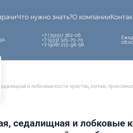
врачи
Что нужно знать?
О компании
Конта
+7 (39151) 362-06
Ежед
3А
+7 (933) 325-70-70
08:0
+7 (908) 215-98-58
седалищная и лобковые кости, крестец, копчик, проксим
я, седалищная и лобковые ко