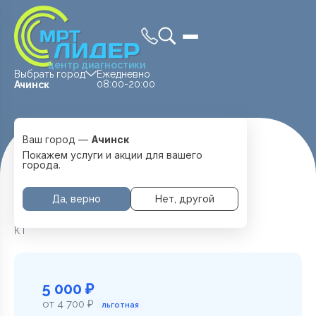
центр диагностики
Выбрать город
Ежедневно
08:00-20:00
Ачинск
Ваш город —
Ачинск
Главная
Услуги и цены
КТ мягких тканей
Покажем услуги и акции для вашего
города.
Да, верно
Нет, другой
КТ мягких тканей в Ачинске
КТ
5 000 ₽
от 4 700 ₽
льготная