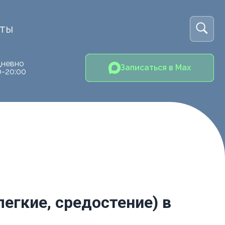
кты
невно
Записаться в Max
0-20:00
легкие, средостение) в