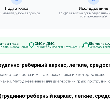
Подготовка
Исследование
ь металл, удобная одежда
20–30 минут на один отдел (шей
или поясничный)
т за 1 час
ОМС и ДМС
Siemens 1.
е в день обращения
Принимаем все виды страхования
Томографы эксп
грудинно-реберный каркас, легкие, средос
легкие, средостение) — это исследование, которое позволя
каней. Метод незаменим для диагностики грыж, протрузий, 
 (грудинно-реберный каркас, легкие, сред