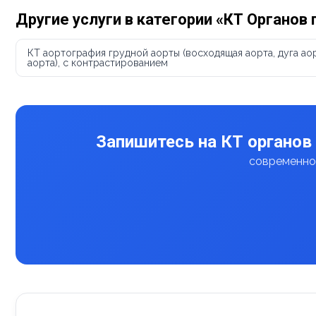
Другие услуги в категории «КТ Органов 
КТ аортография грудной аорты (восходящая аорта, дуга ао
аорта), с контрастированием
Запишитесь на КТ органов 
современное