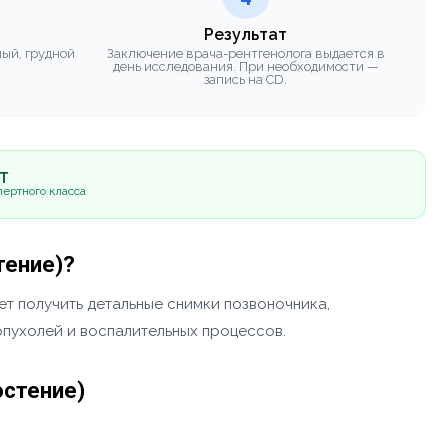
Результат
ный, грудной
Заключение врача-рентгенолога выдается в
день исследования. При необходимости —
запись на CD.
5Т
ертного класса
тение)?
ет получить детальные снимки позвоночника,
опухолей и воспалительных процессов.
остение)