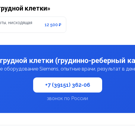
грудной клетки»
рты, нисходящая
12 500 ₽
грудной клетки (грудинно-реберный ка
 оборудование Siemens, опытные врачи, результат в де
+7 (39151) 362-06
звонок по России