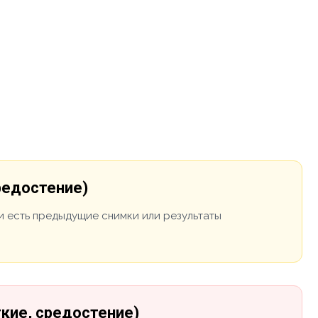
редостение)
и есть предыдущие снимки или результаты
гкие, средостение)