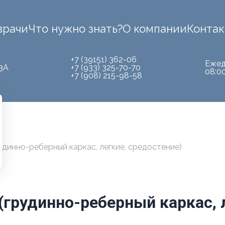
врачи
Что нужно знать?
О компании
Конта
+7 (39151) 362-06
Ежед
3А
+7 (933) 325-70-70
08:0
+7 (908) 215-98-58
удинно-реберный каркас, легкие, средостение)
(грудинно-реберный каркас, 