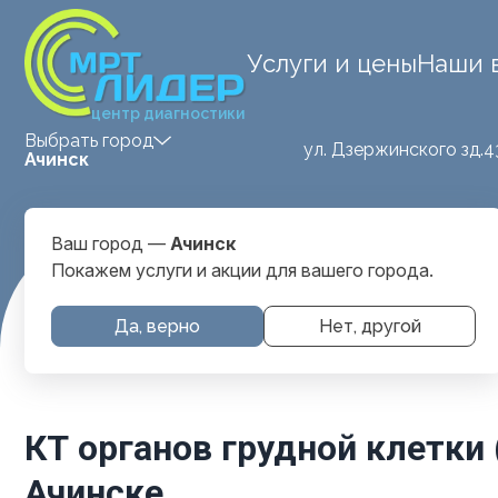
Услуги и цены
Наши 
центр диагностики
Выбрать город
ул. Дзержинского зд.4
Ачинск
Ваш город —
Ачинск
Покажем услуги и акции для вашего города.
Главная
Услуги и цены
КТ органов грудной клетки (гр
Да, верно
Нет, другой
КТ органов грудной клетки 
Ачинске