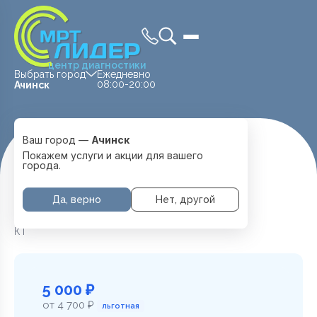
центр диагностики
Выбрать город
Ежедневно
08:00-20:00
Ачинск
Ваш город —
Ачинск
Главная
Услуги и цены
КТ кисть, стопа
Покажем услуги и акции для вашего
города.
Да, верно
Нет, другой
КТ кисть, стопа в Ачинске
КТ
5 000 ₽
от 4 700 ₽
льготная