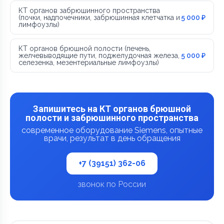
КТ органов забрюшинного пространства
(почки, надпочечники, забрюшинная клетчатка и
5 000 ₽
лимфоузлы)
КТ органов брюшной полости (печень,
желчевыводящие пути, поджелудочная железа,
5 000 ₽
селезенка, мезентериальные лимфоузлы)
Запишитесь на КТ органов брюшной
полости и забрюшинного пространства
современное оборудование Siemens, опытные
врачи, результат в день обращения
+7 (39151) 362-06
звонок по России