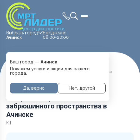
центр диагностики
Выбрать город
Ежедневно
08:00-20:00
Ачинск
Ваш город —
Ачинск
Главная
Услуги и цены
Покажем услуги и акции для вашего
КТ органов брюшной полости и забрюшинного пространства
города.
Да, верно
Нет, другой
КТ органов брюшной полости и
забрюшинного пространства в
Ачинске
КТ