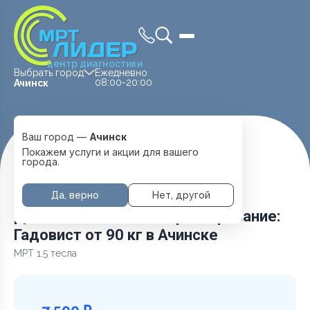
центр диагностики
Выбрать город
Ежедневно
08:00-20:00
Ачинск
Ваш город —
Ачинск
Главная
Услуги и цены
Покажем услуги и акции для вашего
Дополнительное контрастирование: Гадовист от 90 кг
города.
Да, верно
Нет, другой
Дополнительное контрастирование:
Гадовист от 90 кг в Ачинске
МРТ 1.5 тесла
7 500 ₽