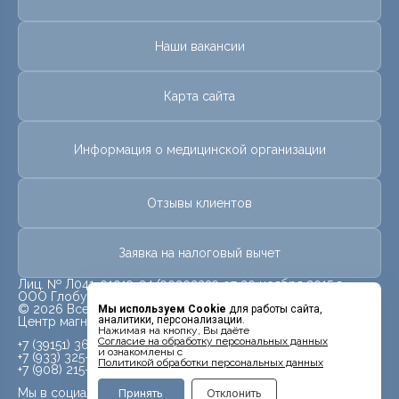
Наши вакансии
Карта сайта
Информация о медицинской организации
Отзывы клиентов
Заявка на налоговый вычет
Лиц. № Л041-01019-24/00302339 от 20 ноября 2015 г.
ООО Глобус
© 2026 Все права защищены.
Мы используем Cookie
для работы сайта,
аналитики, персонализации.
Центр магнитно-резонансной томографии «МРТ Лидер»
Нажимая на кнопку, Вы даёте
Cогласие на обработку персональных данных
+7 (39151) 362-06
и ознакомлены с
+7 (933) 325-70-70
Политикой обработки персональных данных
+7 (908) 215-98-58
Мы в социальных сетях
Принять
Отклонить