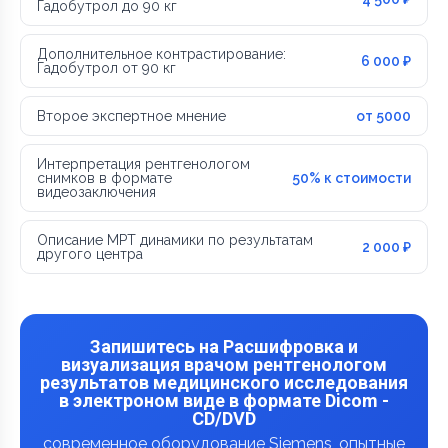
Гадобутрол до 90 кг
Дополнительное контрастирование:
6 000 ₽
Гадобутрол от 90 кг
Второе экспертное мнение
от 5000
Интерпретация рентгенологом
снимков в формате
50% к стоимости
видеозаключения
Описание МРТ динамики по результатам
2 000 ₽
другого центра
Запишитесь на Расшифровка и
визуализация врачом рентгенологом
результатов медицинского исследования
в электроном виде в формате Dicom -
CD/DVD
современное оборудование Siemens, опытные