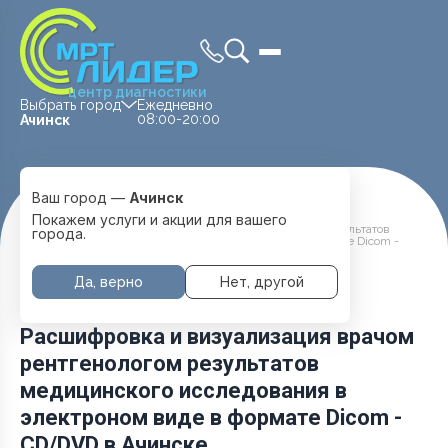
центр диагностики
Выбрать город
Ежедневно
08:00-20:00
Ачинск
Ваш город —
Ачинск
Главная
Услуги и цены
Покажем услуги и акции для вашего
Расшифровка и визуализация врачом рентгенологом результатов
города.
медицинского исследования в электроном виде в формате Dicom -
CD/DVD
Да, верно
Нет, другой
Расшифровка и визуализация врачом
рентгенологом результатов
медицинского исследования в
электроном виде в формате Dicom -
CD/DVD в Ачинске