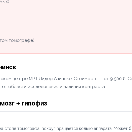
мых)
том томографе)
чинск
нском центре МРТ Лидер Ачинске. Стоимость — от 9 500 ₽. С
 от области исследования и наличия контраста.
мозг + гипофиз
а столе томографа, вокруг вращается кольцо аппарата. Может б