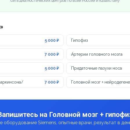
Сеть диагностических центров по всей России и Казахстану
»
5 000 ₽
Гипофиз
7 000 ₽
Артерии головного мозга
5 000 ₽
Придаточные пазухи носа
Паркинсона/
7 000 ₽
Головной мозг + нейродеген
Запишитесь на Головной мозг + гипофи
 оборудование Siemens, опытные врачи, результат в де