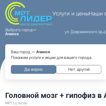
Услуги и цены
Наши 
центр диагностики
Выбрать город
ул. Дзержинского зд.4
Ачинск
Ваш город —
Ачинск
Покажем услуги и акции для вашего города.
Главная
Услуги и цены
МРТ Головы
Головной мозг + 
Да, верно
Нет, другой
Головной мозг + гипофиз в
МРТ 1.5 тесла