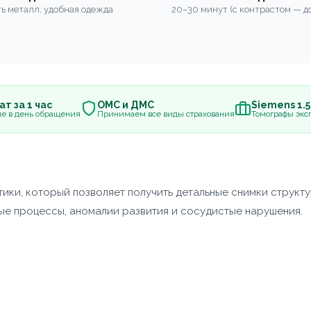
ь металл, удобная одежда
20–30 минут (с контрастом — до
т за 1 час
ОМС и ДМС
Siemens 1.
е в день обращения
Принимаем все виды страхования
Томографы эксп
ики, который позволяет получить детальные снимки структу
ные процессы, аномалии развития и сосудистые нарушения.