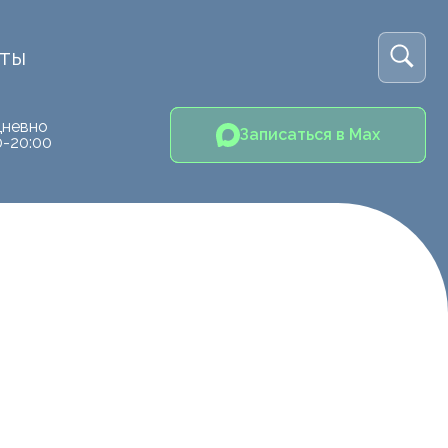
кты
невно
Записаться в Max
0-20:00