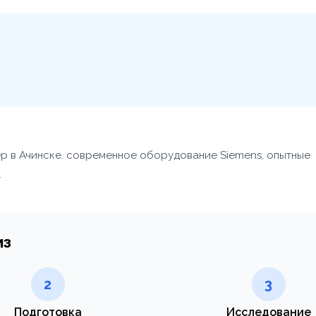
ер в Ачинске. современное оборудование Siemens, опытные
.
из
2
3
Подготовка
Исследование