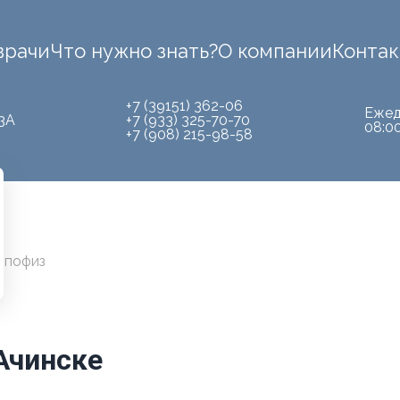
врачи
Что нужно знать?
О компании
Конта
+7 (39151) 362-06
Ежед
3А
+7 (933) 325-70-70
08:0
+7 (908) 215-98-58
гипофиз
 Ачинске