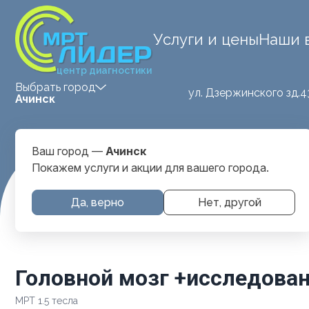
Услуги и цены
Наши 
центр диагностики
Выбрать город
ул. Дзержинского зд.4
Ачинск
Ваш город —
Ачинск
Покажем услуги и акции для вашего города.
Главная
Услуги и цены
МРТ Головы
Головной мозг +и
Да, верно
Нет, другой
Головной мозг +исследован
МРТ 1.5 тесла