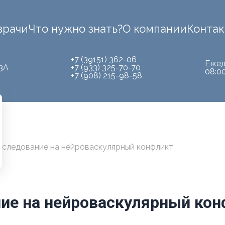
врачи
Что нужно знать?
О компании
Конта
+7 (39151) 362-06
Ежед
3А
+7 (933) 325-70-70
08:0
+7 (908) 215-98-58
сследование на нейроваскулярный конфликт
ие на нейроваскулярный кон