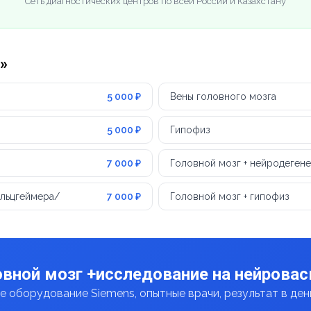
Сеть диагностических центров по всей России и Казахстану
»
5 000 ₽
Вены головного мозга
5 000 ₽
Гипофиз
7 000 ₽
Головной мозг + нейродеген
Альцгеймера/
7 000 ₽
Головной мозг + гипофиз
овной мозг +исследование на нейрова
 оборудование Siemens, опытные врачи, результат в де