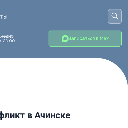
кты
невно
Записаться в Max
0-20:00
фликт в Ачинске