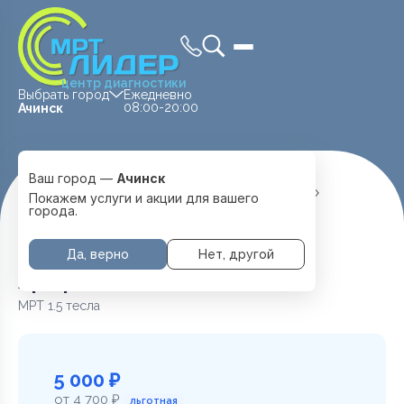
центр диагностики
Выбрать город
Ежедневно
08:00-20:00
Ачинск
Ваш город —
Ачинск
Главная
Услуги и цены
МРТ Позвоночника
Покажем услуги и акции для вашего
Артерии шеи
города.
Да, верно
Нет, другой
Артерии шеи в Ачинске
МРТ 1.5 тесла
5 000 ₽
от 4 700 ₽
льготная