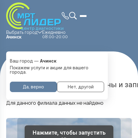
центр диагностики
Выбрать город
Ежедневно
08:00-20:00
Ачинск
Ваш город —
Ачинск
Главная
Услуги и цены
Нейрохирург
Покажем услуги и акции для вашего
города.
Нейрохирург в Ачинске — цены и за
Да, верно
Нет, другой
Для данного филиала данных не найдено
Нажмите, чтобы запустить