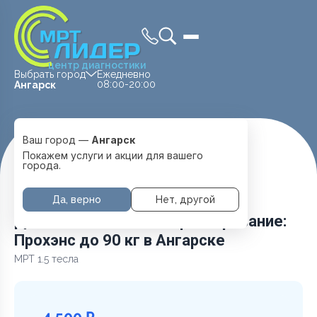
центр диагностики
Выбрать город
Ежедневно
08:00-20:00
Ангарск
Ваш город —
Ангарск
Главная
Услуги и цены
Покажем услуги и акции для вашего
Дополнительное контрастирование: Прохэнс до 90 кг
города.
Да, верно
Нет, другой
Дополнительное контрастирование:
Прохэнс до 90 кг в Ангарске
МРТ 1.5 тесла
4 500 ₽