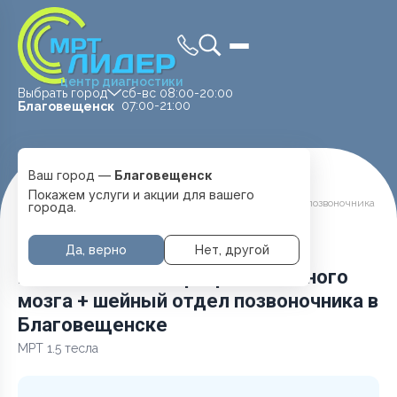
центр диагностики
Выбрать город
сб-вс 08:00-20:00
07:00-21:00
Благовещенск
Ваш город —
Благовещенск
Главная
Услуги и цены
МРТ Головы
Покажем услуги и акции для вашего
Головной мозг + артерии головного мозга + шейный отдел позвоночника
города.
Да, верно
Нет, другой
Головной мозг + артерии головного
мозга + шейный отдел позвоночника в
Благовещенске
МРТ 1.5 тесла