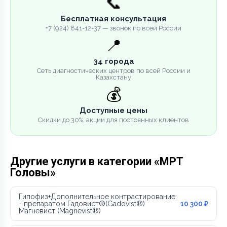
📞
Бесплатная консультация
+7 (924) 841-12-37 — звонок по всей России
📍
34 города
Сеть диагностических центров по всей России и
Казахстану
💰
Доступные цены
Скидки до 30%, акции для постоянных клиентов
Другие услуги в категории «МРТ
Головы»
Гипофиз+Дополнительное контрастирование:
- препаратом Гадовист®(Gadovist®)
10 300 ₽
Магневист (Magnevist®)