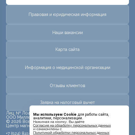
Правовая и юридическая информация
Наши вакансии
Карта сайта
Информация о медицинской организации
Отзывы клиентов
Заявка на налоговый вычет
Лиц. № Л041-01123-28/00307651 от 09 августа 2016г.
Мы используем Cookie
для работы сайта,
ООО Миллениум
аналитики, персонализации.
© 2026 Все права защищены.
Нажимая на кнопку, Вы даёте
Центр магнитно-резонансной томографии «МРТ Лидер»
Cогласие на обработку персональных данных
и ознакомлены с
Политикой обработки персональных данных
+7 (924) 841-12-37