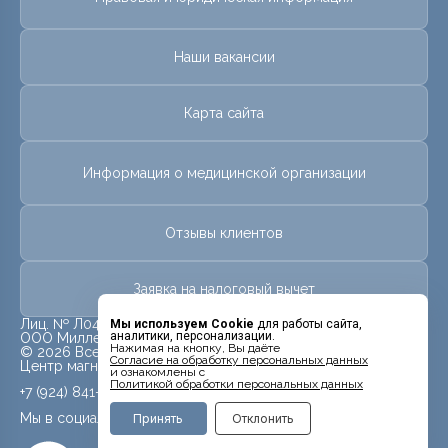
Наши вакансии
Карта сайта
Информация о медицинской организации
Отзывы клиентов
Заявка на налоговый вычет
Лиц. № Л041-01123-28/00307651 от 09 августа 2016г.
Мы используем Cookie
для работы сайта,
аналитики, персонализации.
ООО Миллениум
Нажимая на кнопку, Вы даёте
© 2026 Все права защищены.
Cогласие на обработку персональных данных
Центр магнитно-резонансной томографии «МРТ Лидер»
и ознакомлены с
Политикой обработки персональных данных
+7 (924) 841-12-37
Мы в социальных сетях
Принять
Отклонить