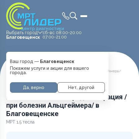
центр диагностики
Выбрать город
сб-вс 08:00-20:00
07:00-21:00
Благовещенск
Ваш город —
Благовещенск
Главная
Услуги и цены
МРТ Головы
Покажем услуги и акции для вашего
Головной мозг + нейродегенерация /при болезни Альцгеймера/
города.
Да, верно
Нет, другой
Головной мозг + нейродегенерация /
при болезни Альцгеймера/ в
Благовещенске
МРТ 1.5 тесла