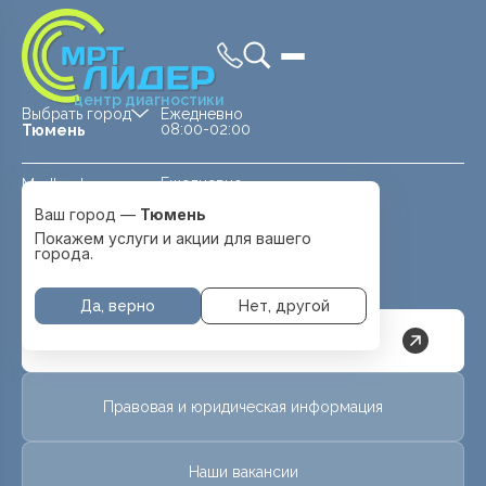
центр диагностики
Выбрать город
Ежедневно
08:00-02:00
Тюмень
Ежедневно
Medland —
08:00 — 20:00
детская клиника
Ваш город —
Тюмень
Перейти
Тюмень
Покажем услуги и акции для вашего
города.
Да, верно
Нет, другой
Версия для слабовидящих
Правовая и юридическая информация
Наши вакансии