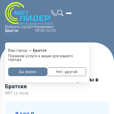
центр диагностики
Выбрать город
Ежедневно
08:00-02:00
Братск
Ваш город —
Братск
Главная
Услуги и цены
МРТ Головы
Покажем услуги и акции для вашего
Головной мозг + глазные орбиты
города.
Да, верно
Нет, другой
Головной мозг + глазные орбиты в
Братске
МРТ 1.5 тесла
8 500 ₽