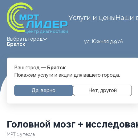
Услуги и цены
Наши 
центр диагностики
Выбрать город
ул. Южная д.97А
Братск
Ваш город —
Братск
Покажем услуги и акции для вашего города.
Главная
Услуги и цены
МРТ Головы
Головной мозг + 
Да, верно
Нет, другой
Головной мозг + исследова
МРТ 1.5 тесла