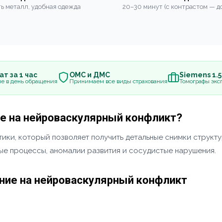
ь металл, удобная одежда
20–30 минут (с контрастом — до
т за 1 час
ОМС и ДМС
Siemens 1.
е в день обращения
Принимаем все виды страхования
Томографы эксп
ие на нейроваскулярный конфликт?
ики, который позволяет получить детальные снимки структу
ные процессы, аномалии развития и сосудистые нарушения.
ание на нейроваскулярный конфликт