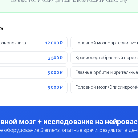
Сеть диагностических центров по всей России и Казахстану
»
позвоночника
12 000 ₽
Головной мозг + артерии гм+
3 500 ₽
Краниовертебральный перех
5 000 ₽
Глазные орбиты и зрительны
5 000 ₽
Головной мозг (Эписиндром)
вной мозг + исследование на нейров
 оборудование Siemens, опытные врачи, результат в де