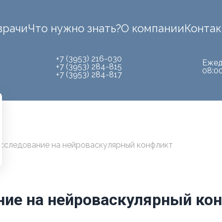
врачи
Что нужно знать?
О компании
Конта
+7 (3953) 216-030
Ежед
+7 (3953) 284-815
08:0
+7 (3953) 284-817
исследование на нейроваскулярный конфликт
ние на нейроваскулярный кон