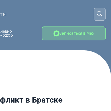
кты
невно
Записаться в Max
0-02:00
фликт в Братске