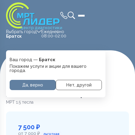
центр диагностики
Выбрать город
Ежедневно
08:00-02:00
Братск
Ваш город —
Братск
Главная
Услуги и цены
МРТ Малого таза
Покажем услуги и акции для вашего
Женский малый таз
города.
Да, верно
Нет, другой
Женский малый таз в Братске
МРТ 1.5 тесла
7 500 ₽
от 7 000 ₽
льготная