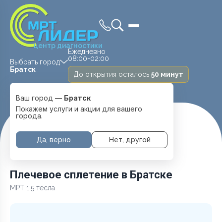
центр диагностики
Ежедневно
08:00-02:00
Выбрать город
Братск
До открытия осталось
50 минут
Ваш город —
Братск
Покажем услуги и акции для вашего
города.
Главная
Услуги и цены
МРТ Суставов
Плечевое сплетение
Да, верно
Нет, другой
Плечевое сплетение в Братске
МРТ 1.5 тесла