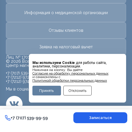
Информация о медицинской организации
Отзывы клиентов
Заявка на налоговый вычет
Лиц. № 17013581 от 28 июля 2017 г.
© 2026 Все права защищены.
Мы используем Cookie
для работы сайта,
Центр магнитно-резонансной томографии «МРТ Лидер»
аналитики, персонализации.
Нажимая на кнопку, Вы даёте
+7 (707) 539-99-59
Cогласие на обработку персональных данных
+7 (7212) 972-959
и ознакомлены с
Политикой обработки персональных данных
+7 (7212) 974-959
Мы в социальных сетях
Принять
Отклонить
24 500 ₸
+7 (707) 539-99-59
+7 (707) 539-99-59
Записаться
Контакты
Врачи
Поиск
Записаться в Max
Услуги