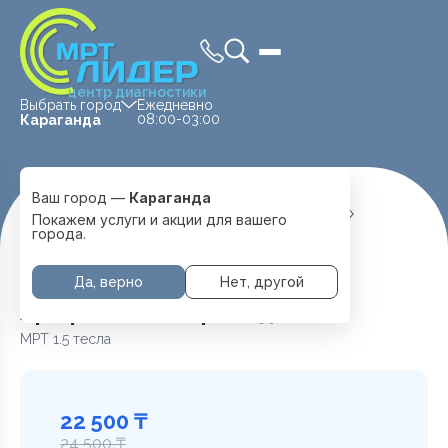
центр диагностики
Выбрать город
Ежедневно
08:00-03:00
Караганда
Ваш город —
Караганда
Главная
Услуги и цены
МРТ Позвоночника
Покажем услуги и акции для вашего
Артерии шеи
города.
Да, верно
Нет, другой
Артерии шеи в Караганде
МРТ 1.5 тесла
22 500 ₸
24 500 ₸