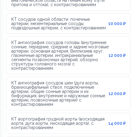
анатомической области на гемангиому (пути
притока и оттока), с контрастированием
КТ сосудов одной области: почечные
артерии, мезентериальные сосуды,
10 000 ₽
подвздошные артерии, с контрастированием
КТ ангиография сосудов головы (внутренние
сонные, передние, средние и задние мозговые
артерии, основная артерия, Виллизиев круг,
глазничные артерии, интракраниальные
12 000 ₽
сегменты позвоночных артерий, обзорно
структуры головного мозга) с
контрастированием
КТ ангиография сосудов шеи (дуга аорты,
брахиоцефальный ствол, подключичные
артерии, общие сонные артерии и их
12 000 ₽
бифуркация, внутренние и наружные сонные
артерии, позвоночные артерии) с
контрастированием
КТ аортография грудной аорты (восходящая
аорта, дуга аорты, нисходящая аорта), с
14 000 ₽
контрастированием