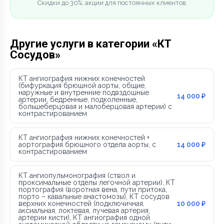
Скидки до 30%, акции для постоянных клиентов
Другие услуги в категории «КТ
Сосудов»
КТ ангиография нижних конечностей
(бифуркация брюшной аорты, общие,
наружные и внутренние подвздошные
14 000 ₽
артерии, бедренные, подколенные,
большеберцовая и малоберцовая артерии) с
контрастированием
КТ ангиография нижних конечностей +
аортография брюшного отдела аорты, с
14 000 ₽
контрастированием
КТ ангиопульмонография (ствол и
проксимальные отделы легочной артерии), КТ
портография (воротная вена, пути притока,
порто – кавальные анастомозы), КТ сосудов
верхних конечностей (подключичная,
10 000 ₽
аксиальная, локтевая, лучевая артерия,
артерии кисти), КТ ангиография одной