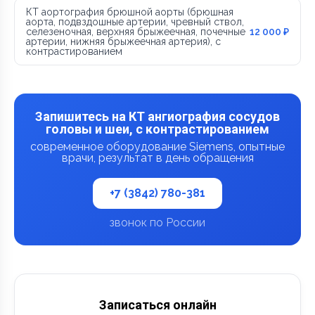
КТ аортография брюшной аорты (брюшная
аорта, подвздошные артерии, чревный ствол,
селезеночная, верхняя брыжеечная, почечные
12 000 ₽
артерии, нижняя брыжеечная артерия), с
контрастированием
Запишитесь на КТ ангиография сосудов
головы и шеи, с контрастированием
современное оборудование Siemens, опытные
врачи, результат в день обращения
+7 (3842) 780-381
звонок по России
Записаться онлайн