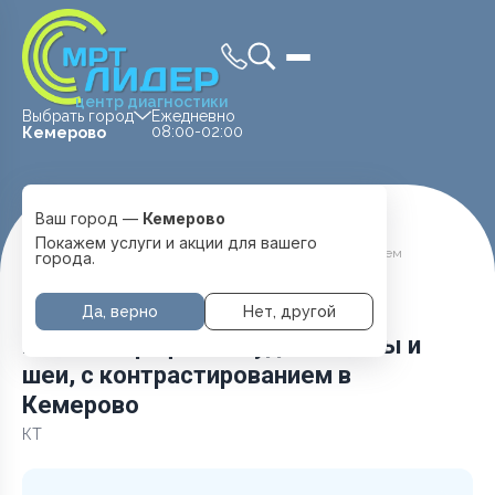
центр диагностики
Выбрать город
Ежедневно
08:00-02:00
Кемерово
Ваш город —
Кемерово
Главная
Услуги и цены
Покажем услуги и акции для вашего
КТ ангиография сосудов головы и шеи, с контрастированием
города.
Да, верно
Нет, другой
КТ ангиография сосудов головы и
шеи, с контрастированием в
Кемерово
КТ