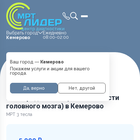
центр диагностики
Выбрать город
Ежедневно
08:00-02:00
Кемерово
Ваш город —
Кемерово
Главная
Услуги и цены
МРТ Головы
Покажем услуги и акции для вашего
Ликвородинамика( без стоимости головного мозга)
города.
Да, верно
Нет, другой
Ликвородинамика( без стоимости
головного мозга) в Кемерово
МРТ 3 тесла
5 000 ₽