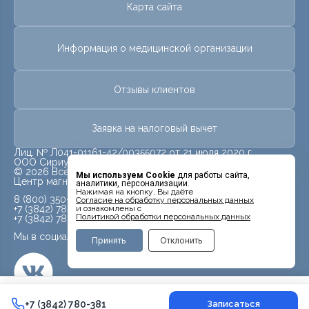
Карта сайта
Информация о медицинской организации
Отзывы клиентов
Заявка на налоговый вычет
Лиц. № Л041-01161-42/00355072 от 21 июля 2020 г.
ООО Сириус
© 2026 Все права защищены.
Мы используем Cookie
для работы сайта,
Центр магнитно-резонансной томографии «МРТ Лидер»
аналитики, персонализации.
Нажимая на кнопку, Вы даёте
8 (800) 350-00-59
Cогласие на обработку персональных данных
+7 (3842) 780-381
и ознакомлены с
Политикой обработки персональных данных
+7 (3842) 780-388
Мы в социальных сетях
Принять
Отклонить
5 000 ₽
+7 (3842) 780-381
+7 (3842) 780-381
Записаться
Контакты