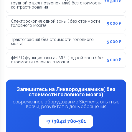
16 500 ₽
грудной отдел позвоночника) без стоимости
контрастирования
Спектроскопия одной зоны ( без стоимости
5 000 ₽
головного мозга)
Трактография( без стоимости головного
5 000 ₽
мозга)
фМРТ( функциональная МРТ ) одной зоны ( без
5 000 ₽
стоимости головного мозга)
Запишитесь на Ликвородинамика( без
стоимости головного мозга)
современное оборудование Siemens, опытные
врачи, результат в день обращения
+7 (3842) 780-381