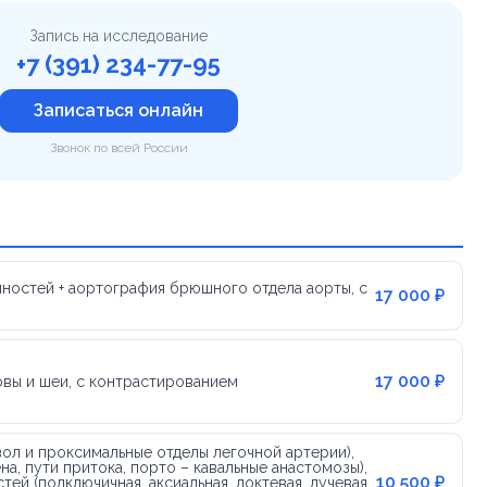
Запись на исследование
+7 (391) 234-77-95
Записаться онлайн
Звонок по всей России
ностей + аортография брюшного отдела аорты, с
17 000 ₽
17 000 ₽
овы и шеи, с контрастированием
ол и проксимальные отделы легочной артерии),
а, пути притока, порто – кавальные анастомозы),
10 500 ₽
ей (подключичная, аксиальная, локтевая, лучевая