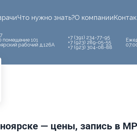
врачи
Что нужно знать?
О компании
Конта
7
+7 (391) 234-77-95
0 помещение 101
Еже
+7 (923) 289-05-55
оярский рабочий д.126А
07:0
+7 (923) 304-08-88
сноярске — цены, запись в М