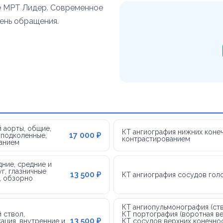
е МРТ Лидер. Современное
день обращения.
 аорты, общие,
КТ ангиография нижних конеч
17 000 ₽
 подколенные,
контрастированием
ванием
ние, средние и
г, глазничные
13 500 ₽
КТ ангиография сосудов гол
, обзорно
КТ ангиопульмонография (ств
 ствол,
КТ портография (воротная вен
13 500 ₽
ация, внутренние и
КТ сосудов верхних конечност