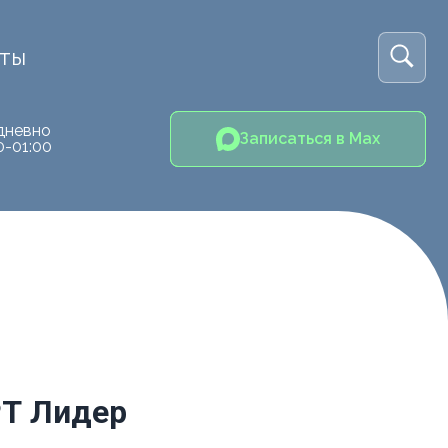
кты
дневно
Записаться в Max
0-01:00
РТ Лидер