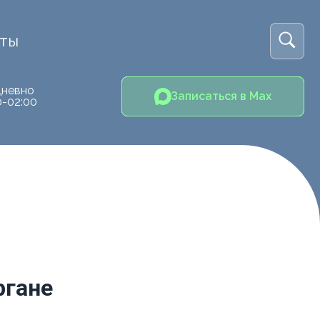
кты
невно
Записаться в Max
0-02:00
ргане