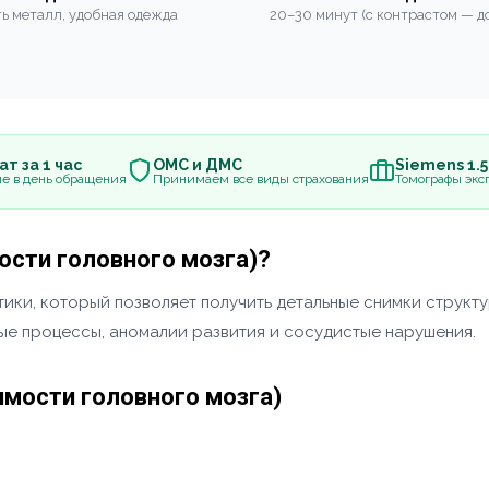
ь металл, удобная одежда
20–30 минут (с контрастом — до
т за 1 час
ОМС и ДМС
Siemens 1.
е в день обращения
Принимаем все виды страхования
Томографы эксп
ости головного мозга)?
ики, который позволяет получить детальные снимки структу
ные процессы, аномалии развития и сосудистые нарушения.
имости головного мозга)