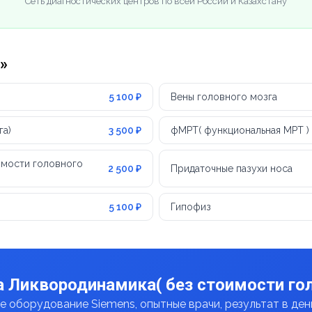
Сеть диагностических центров по всей России и Казахстану
»
5 100 ₽
Вены головного мозга
га)
3 500 ₽
фМРТ( функциональная МРТ ) 
имости головного
2 500 ₽
Придаточные пазухи носа
5 100 ₽
Гипофиз
а Ликвородинамика( без стоимости гол
 оборудование Siemens, опытные врачи, результат в де