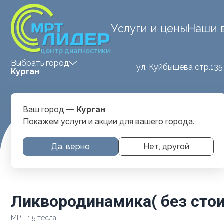
Услуги и цены
Наши 
центр диагностики
Выбрать город
ул. Куйбышева стр.135
Курган
Ваш город —
Курган
Покажем услуги и акции для вашего города.
Главная
Услуги и цены
МРТ Головы
Ликвородинамика(
Да, верно
Нет, другой
Ликвородинамика( без стои
МРТ 1.5 тесла