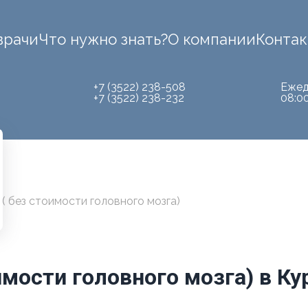
врачи
Что нужно знать?
О компании
Конта
+7 (3522) 238-508
Ежед
+7 (3522) 238-232
08:0
 без стоимости головного мозга)
мости головного мозга) в Ку