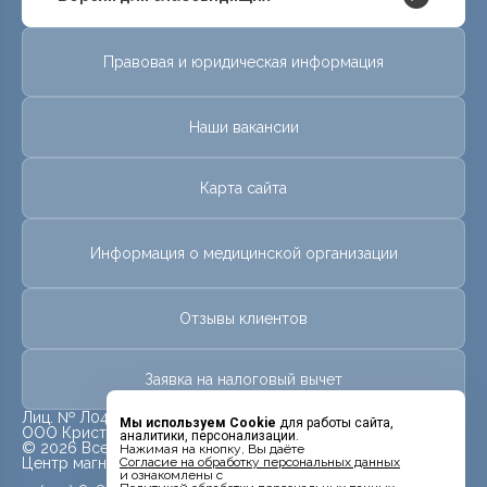
Правовая и юридическая информация
Наши вакансии
Карта сайта
Информация о медицинской организации
Отзывы клиентов
Заявка на налоговый вычет
Лиц. № Л041-01155-49/00313256 от 03 мая 2017г.
Мы используем Cookie
для работы сайта,
ООО Кристалл
аналитики, персонализации.
© 2026 Все права защищены.
Нажимая на кнопку, Вы даёте
Центр магнитно-резонансной томографии «МРТ Лидер»
Cогласие на обработку персональных данных
и ознакомлены с