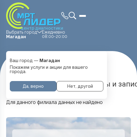
центр диагностики
Выбрать город
Ежедневно
08:00-20:00
Магадан
Ваш город —
Магадан
Главная
Услуги и цены
Невролог
Покажем услуги и акции для вашего
города.
Невролог в Магадане — цены и запи
Да, верно
Нет, другой
Для данного филиала данных не найдено