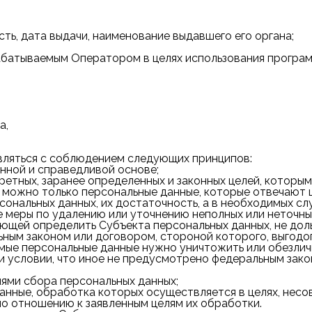
ть, дата выдачи, наименование выдавшего его органа;
батываемым Оператором в целях использования программ
а,
ляться с соблюдением следующих принципов:
нной и справедливой основе;
етных, заранее определенных и законных целей, которы
можно только персональные данные, которые отвечают 
ональных данных, их достаточность, а в необходимых сл
меры по удалению или уточнению неполных или неточных
яющей определить Субъекта персональных данных, не дол
альным законом или договором, стороной которого, выго
мые персональные данные нужно уничтожить или обезлич
и условии, что иное не предусмотрено федеральным зако
лями сбора персональных данных;
анные, обработка которых осуществляется в целях, нес
о отношению к заявленным целям их обработки.