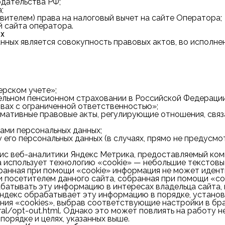
дательства РФ;
;
вителем) права на налоговый вычет на сайте Оператора;
й сайта оператора.
ых
ных является совокупность правовых актов, во исполне
ерском учете»;
тельном пенсионном страховании в Российской Федерации
вах с ограниченной ответственностью»;
рмативные правовые акты, регулирующие отношения, свя
ами персональных данных;
 его персональных данных (в случаях, прямо не предус
вис веб-аналитики Яндекс Метрика, предоставляемый комп
ка использует технологию «cookie» — небольшие текстов
обранная при помощи «cookie» информация не может иден
 посетителем данного сайта, собранная при помощи «coo
абатывать эту информацию в интересах владельца сайта,
 Яндекс обрабатывает эту информацию в порядке, устано
ния «cookies», выбрав соответствующие настройки в бр
ral/opt-out.html. Однако это может повлиять на работу н
порядке и целях, указанных выше.