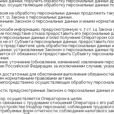
альных данных, поручить обработку персональных данных д
ицо, осуществляющее обработку персональных данных по
асия на обработку персональных данных продолжить так
ч. 2 ст. 11 Закона о персональных данных.
нными Законом о персональных данных и иными нормати
н:
росьбе информацию, предусмотренную ч. 7 ст. 14 Закона 
 последствия отказа предоставить его персональные данн
персональных данных и (или) получение Оператором сог
ых не от Субъекта персональных данных, предоставить 
го представителя; цель обработки персональных данных 
анных; установленные Законом о персональных данных пр
ется от обязанности предоставить Субъекту персональны
нных;
ение, уточнение (обновление, изменение), извлечение п
Российской Федерации, за исключением случаев, указанных 
 достаточные для обеспечения выполнения обязанностей
ним нормативными правовыми актами.
непосредственно осуществляющих обработку персональн
сти, предусмотренные Законом о персональных данных 
бор, осуществляется Оператором в целях:
 связанных с трудовыми отношений Оператора с его рабо
доустройстве (подбор персонала), соблюдения трудового
 требуемых форм отчетности, соблюдения налогового за