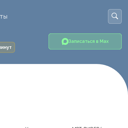
кты
Записаться в Max
минут