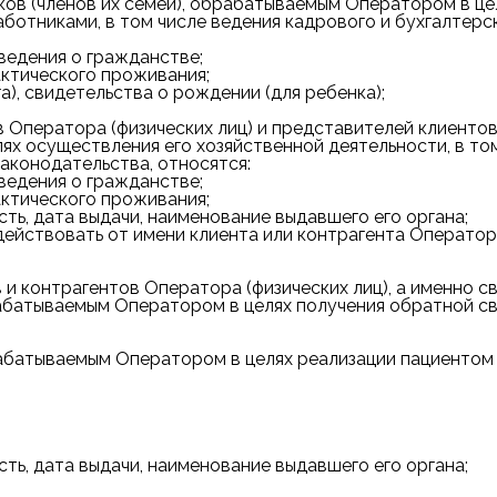
ов (членов их семей), обрабатываемым Оператором в це
ботниками, в том числе ведения кадрового и бухгалтерс
сведения о гражданстве;
актического проживания;
а), свидетельства о рождении (для ребенка);
 Оператора (физических лиц) и представителей клиентов
х осуществления его хозяйственной деятельности, в том
законодательства, относятся:
сведения о гражданстве;
актического проживания;
ть, дата выдачи, наименование выдавшего его органа;
ействовать от имени клиента или контрагента Оператора
и контрагентов Оператора (физических лиц), а именно св
батываемым Оператором в целях получения обратной свя
батываемым Оператором в целях реализации пациентом (
ть, дата выдачи, наименование выдавшего его органа;