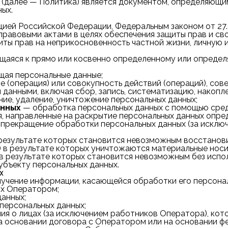
 (далее — Политика) является документом, определяющ
ых.
ией Российской Федерации, Федеральным законом от 27.0
-правовыми актами в целях обеспечения защиты прав и с
иты прав на неприкосновенность частной жизни, личную 
щаяся к прямо или косвенно определенному или определ
щая персональные данные;
 (операция) или совокупность действий (операций), со
данными, включая сбор, запись, систематизацию, накопле
ние, удаление, уничтожение персональных данных;
анных
— обработка персональных данных с помощью сред
, направленные на раскрытие персональных данных опред
прекращение обработки персональных данных (за исключ
 результате которых становится невозможным восстанов
) в результате которых уничтожаются материальные носи
в результате которых становится невозможным без исп
бъекту персональных данных.
х
учение информации, касающейся обработки его персонал
ых Оператором;
анных;
персональных данных;
ия о лицах (за исключением работников Оператора), кот
а основании договора с Оператором или на основании фе