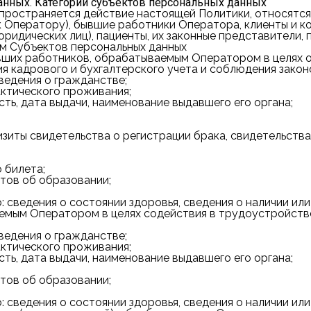
анных. Категории субъектов персональных данных
пространяется действие настоящей Политики, относятся
 к Оператору), бывшие работники Оператора, клиенты и к
идических лиц), пациенты, их законные представители, 
ям Субъектов персональных данных
вших работников, обрабатываемым Оператором в целях 
ия кадрового и бухгалтерского учета и соблюдения закон
сведения о гражданстве;
актического проживания;
ть, дата выдачи, наименование выдавшего его органа;
изиты свидетельства о регистрации брака, свидетельства
 билета;
тов об образовании;
: сведения о состоянии здоровья, сведения о наличии ил
емым Оператором в целях содействия в трудоустройств
сведения о гражданстве;
актического проживания;
ть, дата выдачи, наименование выдавшего его органа;
тов об образовании;
: сведения о состоянии здоровья, сведения о наличии ил