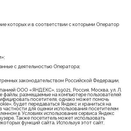
ние которых и в соответствии с которыми Оператор
»;
занные с деятельностью Оператора;
мотренных законодательством Российской Федерации,
анией ООО «ЯНДЕКС», 119021, Россия, Москва, ул. Л.
ые файлы, размещаемые на компьютере пользователей
тифицировать посетителя, однако может помочь
kie», будет передаваться Яндекс и храниться на
 в частности для оценки использования посетителем
вленном в Условиях использования сервиса Яндекс
аузере. Также посетитель может использовать
екоторых функций сайта. Используя этот сайт,