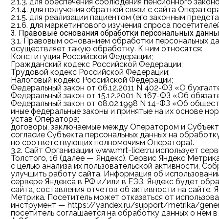
2.1.3.
для обеспечения соблюдения пенсионного законо
2.1.4.
для получения обратной связи с сайта Оператора
2.1.5.
для реализации пациентом (его законным предста
2.1.6.
для маркетингового изучения спроса посетителе
3. Правовые основания обработки персональных данн
3.1.
Правовым основанием обработки персональных дан
осуществляет такую обработку. К ним относятся:
Конституция Российской Федерации;
Гражданский кодекс Российской Федерации;
Трудовой кодекс Российской Федерации;
Налоговый кодекс Российской Федерации;
Федеральный закон от 06.12.2011 N 402-ФЗ «О бухгалт
Федеральный закон от 15.12.2001 N 167-ФЗ «Об обяза
Федеральный закон от 08.02.1998 N 14-ФЗ «Об общест
иные федеральные законы и принятые на их основе но
устав Оператора;
договоры, заключаемые между Оператором и Субъект
согласие Субъекта персональных данных на обработку
но соответствующих полномочиям Оператора).
3.2.
Сайт Организации www.mrt-lider.ru использует сер
Толстого, 16 (далее — Яндекс). Сервис Яндекс Метри
с целью анализа их пользовательской активности. С
улучшить работу сайта. Информация об использовании
сервере Яндекса в РФ и/или в ЕЭЗ. Яндекс будет обр
сайта, составления отчетов об активности на сайте.
Метрика. Посетитель может отказаться от использова
инструмент — https://yandex.ru/support/metrika/gene
посетитель соглашается на обработку данных о нем в 