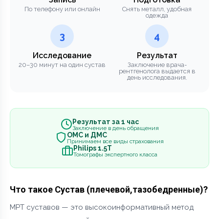
По телефону или онлайн
Снять металл, удобная
одежда
3
4
Исследование
Результат
20–30 минут на один сустав
Заключение врача-
рентгенолога выдается в
день исследования.
Результат за 1 час
Заключение в день обращения
ОМС и ДМС
Принимаем все виды страхования
Philips 1.5Т
Томографы экспертного класса
Что такое Сустав (плечевой,тазобедренные)?
МРТ суставов — это высокоинформативный метод