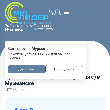
центр диагностики
Выбрать город
Ежедневно
08:00-00:00
Мурманск
Ваш город —
Мурманск
Главная
Услуги и цены
МРТ Суставов
Покажем услуги и акции для вашего
Сустав (плечевой,тазобедренные)
города.
Да, верно
Нет, другой
Сустав (плечевой,тазобедренные) в
Мурманске
МРТ 1.5 тесла
6 700 ₽