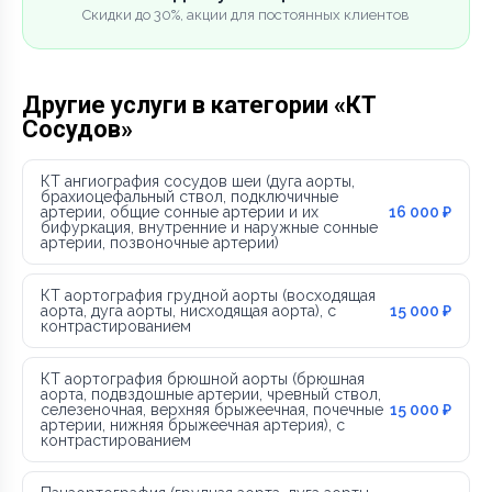
Скидки до 30%, акции для постоянных клиентов
Другие услуги в категории «КТ
Сосудов»
КТ ангиография сосудов шеи (дуга аорты,
брахиоцефальный ствол, подключичные
артерии, общие сонные артерии и их
16 000 ₽
бифуркация, внутренние и наружные сонные
артерии, позвоночные артерии)
КТ аортография грудной аорты (восходящая
аорта, дуга аорты, нисходящая аорта), с
15 000 ₽
контрастированием
КТ аортография брюшной аорты (брюшная
аорта, подвздошные артерии, чревный ствол,
селезеночная, верхняя брыжеечная, почечные
15 000 ₽
артерии, нижняя брыжеечная артерия), с
контрастированием