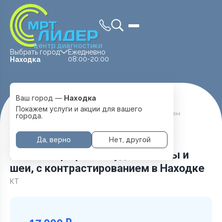
центр диагностики
Выбрать город
Ежедневно
08:00-20:00
Находка
Ваш город —
Находка
Главная
Услуги и цены
Покажем услуги и акции для вашего
КТ ангиография сосудов головы и шеи, с контрастированием
города.
Да, верно
Нет, другой
КТ ангиография сосудов головы и
шеи, с контрастированием в Находке
КТ
17 000 ₽