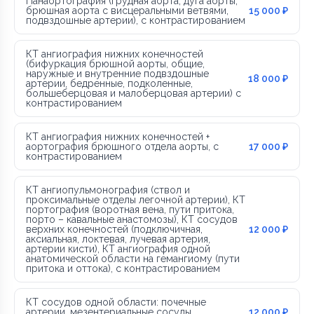
Панаортография (грудная аорта, дуга аорты,
брюшная аорта с висцеральными ветвями,
15 000 ₽
подвздошные артерии), с контрастированием
КТ ангиография нижних конечностей
(бифуркация брюшной аорты, общие,
наружные и внутренние подвздошные
18 000 ₽
артерии, бедренные, подколенные,
большеберцовая и малоберцовая артерии) с
контрастированием
КТ ангиография нижних конечностей +
аортография брюшного отдела аорты, с
17 000 ₽
контрастированием
КТ ангиопульмонография (ствол и
проксимальные отделы легочной артерии), КТ
портография (воротная вена, пути притока,
порто – кавальные анастомозы), КТ сосудов
верхних конечностей (подключичная,
12 000 ₽
аксиальная, локтевая, лучевая артерия,
артерии кисти), КТ ангиография одной
анатомической области на гемангиому (пути
притока и оттока), с контрастированием
КТ сосудов одной области: почечные
артерии, мезентериальные сосуды,
12 000 ₽