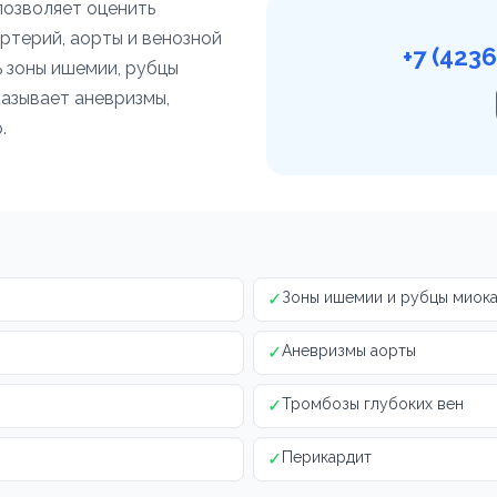
позволяет оценить
ртерий, аорты и венозной
+7 (423
 зоны ишемии, рубцы
азывает аневризмы,
.
✓
Зоны ишемии и рубцы миок
✓
Аневризмы аорты
✓
Тромбозы глубоких вен
✓
Перикардит