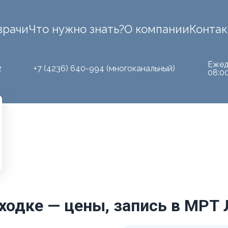
врачи
Что нужно знать?
О компании
Конта
Ежед
2
+7 (4236) 640-994 (многоканальный)
08:0
ходке — цены, запись в МРТ