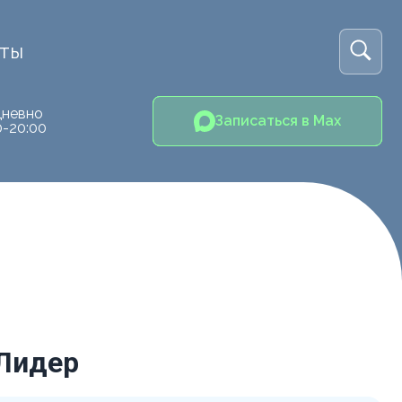
кты
невно
Записаться в Max
0-20:00
 Лидер