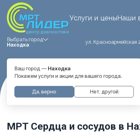
Услуги и цены
Наши 
центр диагностики
Выбрать город
ул. Красноармейская 
Находка
Ваш город —
Находка
Покажем услуги и акции для вашего города.
Главная
Услуги и цены
МРТ Сердца И Сосудов
Да, верно
Нет, другой
МРТ Сердца и сосудов в На