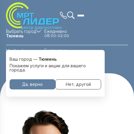
центр диагностики
Выбрать город
Ежедневно
08:00-02:00
Тюмень
Ежедневно
Medland —
08:00 — 20:00
детская клиника
Ваш город —
Тюмень
Перейти
Тюмень
Покажем услуги и акции для вашего
города.
Да, верно
Нет, другой
Главная
Специалисты
Петров Иван Олегович