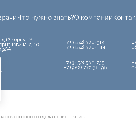
врачи
Что нужно знать?
О компании
Конта
 д.12 корпус 8
+7 (3452) 500-914
Е
арнацевича, д. 10
+7 (3452) 500-944
0
.196А
+7 (3452) 500-735
Е
+7 (982) 770 36-96
0
10
я поясничного отдела позвоночника