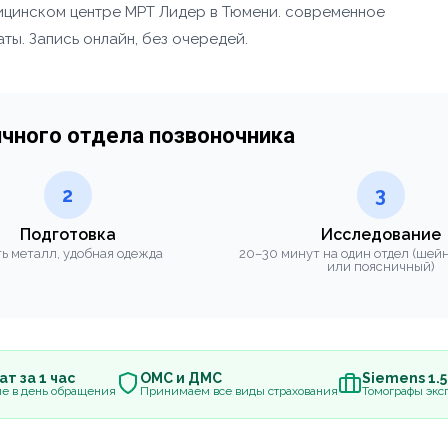
ицинском центре МРТ Лидер в Тюмени. современное
ты. Запись онлайн, без очередей.
чного отдела позвоночника
2
3
Подготовка
Исследование
ь металл, удобная одежда
20–30 минут на один отдел (шей
или поясничный)
т за 1 час
ОМС и ДМС
Siemens 1.
е в день обращения
Принимаем все виды страхования
Томографы эксп