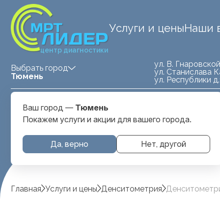
Услуги и цены
Наши 
центр диагностики
ул. В. Гнаровской
Выбрать город
ул. Станислава К
Тюмень
ул. Республики д
Medland — детская клиника
ул. Станислава
Ваш город —
Тюмень
Тюмень
Карнацевича, д. 
Покажем услуги и акции для вашего города.
Да, верно
Нет, другой
Главная
Услуги и цены
Денситометрия
Денситометри