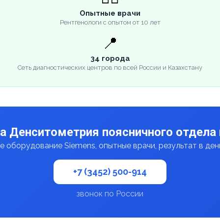
Опытные врачи
Рентгенологи с опытом от 10 лет
📍
34 города
Сеть диагностических центров по всей России и Казахстану
а Денситометрия поясничного отдела
 оборудование Siemens, опытные врачи, результат в де
+7 (3452) 500-914
звонок по России