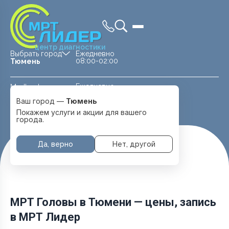
центр диагностики
Выбрать город
Ежедневно
08:00-02:00
Тюмень
Ежедневно
Medland —
08:00 — 20:00
детская клиника
Ваш город —
Тюмень
Перейти
Тюмень
Покажем услуги и акции для вашего
города.
Да, верно
Нет, другой
Главная
Услуги и цены
МРТ Головы
МРТ Головы в Тюмени — цены, запись
в МРТ Лидер