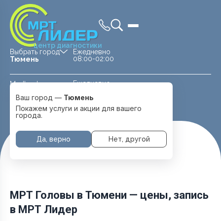
центр диагностики
Выбрать город
Ежедневно
08:00-02:00
Тюмень
Ежедневно
Medland —
08:00 — 20:00
детская клиника
Ваш город —
Тюмень
Перейти
Тюмень
Покажем услуги и акции для вашего
города.
Да, верно
Нет, другой
Главная
Услуги и цены
МРТ Головы
МРТ Головы в Тюмени — цены, запись
в МРТ Лидер