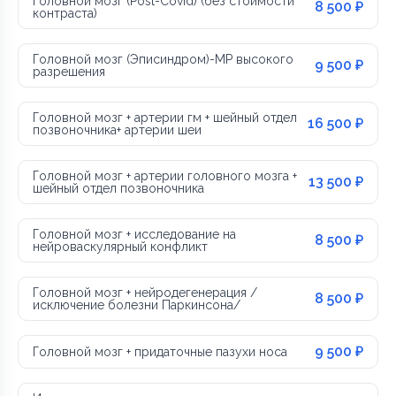
Головной мозг (Post-Covid) (без стоимости
8 500 ₽
контраста)
Головной мозг (Эписиндром)-МР высокого
9 500 ₽
разрешения
Головной мозг + артерии гм + шейный отдел
16 500 ₽
позвоночника+ артерии шеи
Головной мозг + артерии головного мозга +
13 500 ₽
шейный отдел позвоночника
Головной мозг + исследование на
8 500 ₽
нейроваскулярный конфликт
Головной мозг + нейродегенерация /
8 500 ₽
исключение болезни Паркинсона/
9 500 ₽
Головной мозг + придаточные пазухи носа