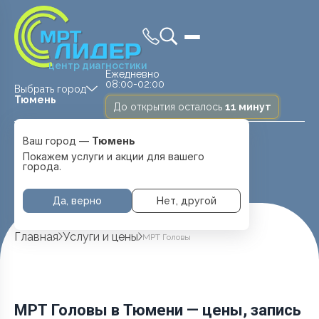
центр диагностики
Ежедневно
08:00-02:00
Выбрать город
Тюмень
До открытия осталось
11 минут
Medland —
Ваш город —
Тюмень
детская клиника
Ежедневно
Тюмень
Покажем услуги и акции для вашего
08:00 — 20:00
города.
Перейти
Да, верно
Нет, другой
Главная
Услуги и цены
МРТ Головы
МРТ Головы в Тюмени — цены, запись