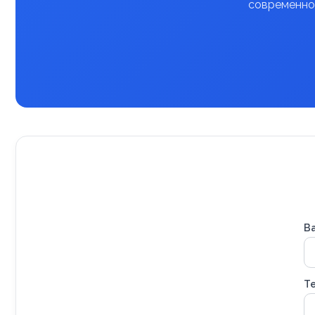
современное
В
Т