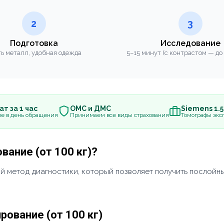
2
3
Подготовка
Исследование
ь металл, удобная одежда
5–15 минут (с контрастом — до
т за 1 час
ОМС и ДМС
Siemens 1.
е в день обращения
Принимаем все виды страхования
Томографы эксп
ание (от 100 кг)?
й метод диагностики, который позволяет получить послойны
ование (от 100 кг)