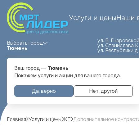
Услуги и цены
Наши 
центр диагностики
ул. В. Гнаровской
Выбрать город
ул. Станислава К
Тюмень
ул. Республики д
Medland — детская клиника
ул. Станислава
Ваш город —
Тюмень
Тюмень
Карнацевича, д. 
Покажем услуги и акции для вашего города.
Да, верно
Нет, другой
Главная
Услуги и цены
КТ
Дополнительное контрастир