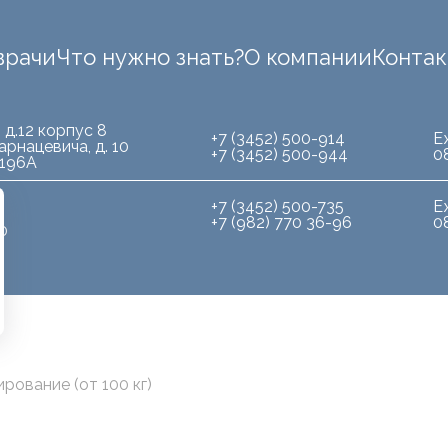
врачи
Что нужно знать?
О компании
Конта
 д.12 корпус 8
+7 (3452) 500-914
Е
арнацевича, д. 10
+7 (3452) 500-944
0
.196А
+7 (3452) 500-735
Е
+7 (982) 770 36-96
0
10
ование (от 100 кг)