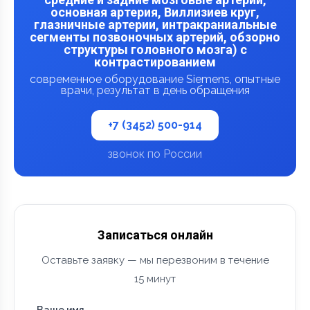
основная артерия, Виллизиев круг,
глазничные артерии, интракраниальные
сегменты позвоночных артерий, обзорно
структуры головного мозга) с
контрастированием
современное оборудование Siemens, опытные
врачи, результат в день обращения
+7 (3452) 500-914
звонок по России
Записаться онлайн
Оставьте заявку — мы перезвоним в течение
15 минут
Ваше имя