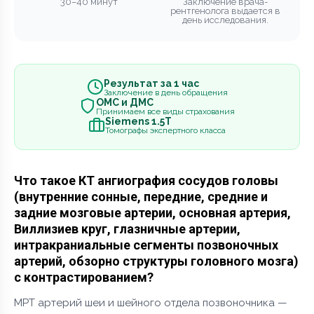
30–40 минут
Заключение врача-
рентгенолога выдается в
день исследования.
Результат за 1 час
Заключение в день обращения
ОМС и ДМС
Принимаем все виды страхования
Siemens 1.5Т
Томографы экспертного класса
Что такое КТ ангиография сосудов головы
(внутренние сонные, передние, средние и
задние мозговые артерии, основная артерия,
Виллизиев круг, глазничные артерии,
интракраниальные сегменты позвоночных
артерий, обзорно структуры головного мозга)
с контрастированием?
МРТ артерий шеи и шейного отдела позвоночника —