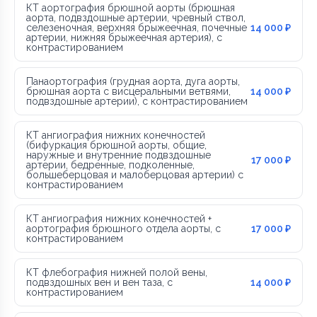
КТ аортография брюшной аорты (брюшная
аорта, подвздошные артерии, чревный ствол,
селезеночная, верхняя брыжеечная, почечные
14 000 ₽
артерии, нижняя брыжеечная артерия), с
контрастированием
Панаортография (грудная аорта, дуга аорты,
брюшная аорта с висцеральными ветвями,
14 000 ₽
подвздошные артерии), с контрастированием
КТ ангиография нижних конечностей
(бифуркация брюшной аорты, общие,
наружные и внутренние подвздошные
17 000 ₽
артерии, бедренные, подколенные,
большеберцовая и малоберцовая артерии) с
контрастированием
КТ ангиография нижних конечностей +
аортография брюшного отдела аорты, с
17 000 ₽
контрастированием
КТ флебография нижней полой вены,
подвздошных вен и вен таза, с
14 000 ₽
контрастированием