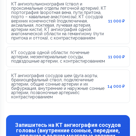
КТ ангиопульмонография (ствол и
проксимальные отделы легочной артерии), КТ
портография (воротная вена, пути притока,
порто – кавальные анастомозы), КТ сосудов
верхних конечностей (подключичная,
11 000 ₽
аксиальная, локтевая, лучевая артерия,
артерии кисти), КТ ангиография одной
анатомической области на гемангиому (пути
притока и оттока), с контрастированием
КТ сосудов одной области: почечные
артерии, мезентериальные сосуды,
11 000 ₽
подвздошные артерии, с контрастированием
КТ ангиография сосудов шеи (дуга аорты,
брахиоцефальный ствол, подключичные
артерии, общие сонные артерии и их
14 000 ₽
бифуркация, внутренние и наружные сонные
артерии, позвоночные артерии)с
контрастированием
Запишитесь на КТ ангиография сосудов
головы (внутренние сонные, передние,
средние и задние мозговые артерии,