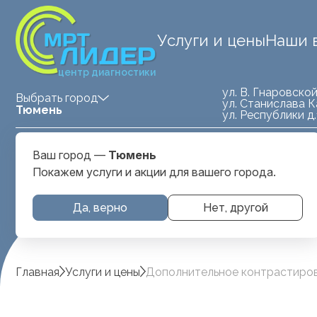
Услуги и цены
Наши 
центр диагностики
ул. В. Гнаровской
Выбрать город
ул. Станислава К
Тюмень
ул. Республики д
Medland — детская клиника
ул. Станислава
Ваш город —
Тюмень
Тюмень
Карнацевича, д. 
Покажем услуги и акции для вашего города.
Да, верно
Нет, другой
Главная
Услуги и цены
Дополнительное контрастирова