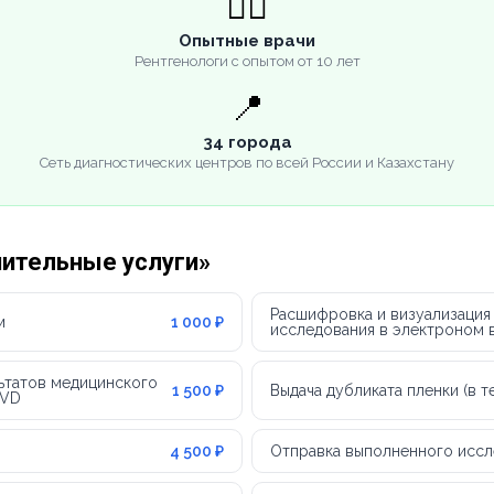
👨‍⚕️
Опытные врачи
Рентгенологи с опытом от 10 лет
📍
34 города
Сеть диагностических центров по всей России и Казахстану
нительные услуги»
Расшифровка и визуализация
м
1 000 ₽
исследования в электроном в
ьтатов медицинского
1 500 ₽
Выдача дубликата пленки (в 
DVD
4 500 ₽
Отправка выполненного иссл