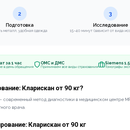
2
3
Подготовка
Исследование
ь металл, удобная одежда
15–40 минут (зависит от вида ис
т за 1 час
ОМС и ДМС
Siemens 1.
е в день обращения
Принимаем все виды страхования
Томографы эксп
ание: Кларискан от 90 кг?
 — современный метод диагностики в медицинском центре М
ного врача.
ование: Кларискан от 90 кг