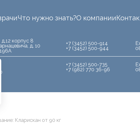
врачи
Что нужно знать?
О компании
Конта
 д.12 корпус 8
+7 (3452) 500-914
Е
арнацевича, д. 10
+7 (3452) 500-944
0
.196А
+7 (3452) 500-735
Е
+7 (982) 770 36-96
0
10
ние: Кларискан от 90 кг