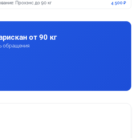
вание: Прохэнс до 90 кг
4 500 ₽
рискан от 90 кг
нь обращения