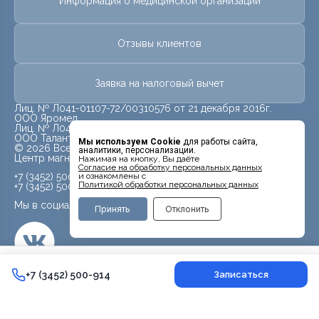
Информация о медицинской организации
Отзывы клиентов
Заявка на налоговый вычет
Лиц. № Л041-01107-72/00310576 от 21 декабря 2016г.
ООО Яромед
Лиц. № Л041-01107-72/00623073 от 31 октября 2022г.
ООО Талант
Мы используем Cookie
для работы сайта,
© 2026 Все права защищены.
аналитики, персонализации.
Центр магнитно-резонансной томографии «МРТ Лидер»
Нажимая на кнопку, Вы даёте
Cогласие на обработку персональных данных
+7 (3452) 500-914
и ознакомлены с
Политикой обработки персональных данных
+7 (3452) 500-944
Мы в социальных сетях
Принять
Отклонить
12 000 ₽
+7 (3452) 500-914
+7 (3452) 500-914
Записаться
Контакты
Врачи
Поиск
Записаться в Max
Услуги