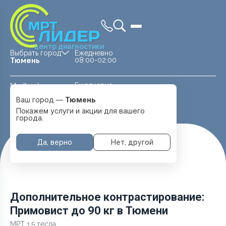
центр диагностики
Выбрать город
Ежедневно
08:00-02:00
Тюмень
Ежедневно
Medland —
08:00 — 20:00
детская клиника
Ваш город —
Тюмень
Перейти
Тюмень
Покажем услуги и акции для вашего
города.
Да, верно
Нет, другой
Главная
Услуги и цены
Дополнительное контрастирование: Примовист до 90 кг
Дополнительное контрастирование:
Примовист до 90 кг в Тюмени
МРТ 1.5 тесла