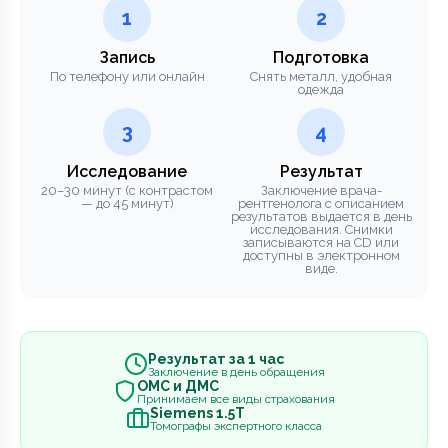
1
2
Запись
Подготовка
По телефону или онлайн
Снять металл, удобная
одежда
3
4
Исследование
Результат
20–30 минут (с контрастом
Заключение врача-
— до 45 минут)
рентгенолога с описанием
результатов выдается в день
исследования. Снимки
записываются на CD или
доступны в электронном
виде.
Результат за 1 час
Заключение в день обращения
ОМС и ДМС
Принимаем все виды страхования
Siemens 1.5Т
Томографы экспертного класса