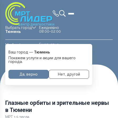
центр диагностики
Выбрать город
Ежедневно
08:00-02:00
Тюмень
Ежедневно
Medland —
08:00 — 20:00
детская клиника
Ваш город —
Тюмень
Перейти
Тюмень
Покажем услуги и акции для вашего
города.
Да, верно
Нет, другой
Главная
Услуги и цены
МРТ Головы
Глазные орбиты и зрительные нервы
Глазные орбиты и зрительные нервы
в Тюмени
МРТ 1.5 тесла