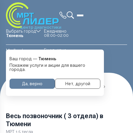
центр диагностики
Выбрать город
Ежедневно
08:00-02:00
Тюмень
Ежедневно
Medland —
08:00 — 20:00
детская клиника
Ваш город —
Тюмень
Перейти
Тюмень
Покажем услуги и акции для вашего
города.
Да, верно
Нет, другой
Главная
Услуги и цены
МРТ Позвоночника
Весь позвоночник ( 3 отдела)
Весь позвоночник ( 3 отдела) в
Тюмени
МРТ 1.5 тесла