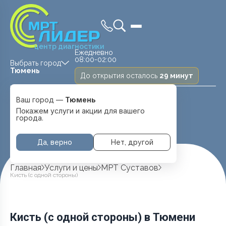
центр диагностики
Ежедневно
08:00-02:00
Выбрать город
Тюмень
До открытия осталось
29 минут
Medland —
Ваш город —
Тюмень
детская клиника
Ежедневно
Тюмень
Покажем услуги и акции для вашего
08:00 — 20:00
города.
Перейти
Да, верно
Нет, другой
Главная
Услуги и цены
МРТ Суставов
Кисть (с одной стороны)
Кисть (с одной стороны) в Тюмени