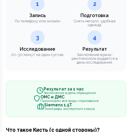
1
2
Запись
Подготовка
По телефону или онлайн
Снять металл, удобная
одежда
3
4
Исследование
Результат
20–30 минут на один сустав
Заключение врача-
рентгенолога выдается в
день исследования.
Результат за 1 час
Заключение в день обращения
ОМС и ДМС
Принимаем все виды страхования
Siemens 1.5Т
Томографы экспертного класса
Что такое Кисть (с одной стороны)?