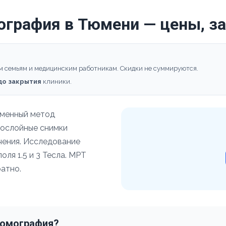
ография в Тюмени — цены, з
м семьям и медицинским работникам. Скидки не суммируются.
 до закрытия
клиники.
еменный метод
послойные снимки
учения. Исследование
ля 1.5 и 3 Тесла. МРТ
атно.
томография?