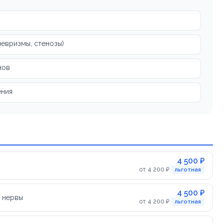
невризмы, стенозы)
нов
ения
4 500 ₽
от 4 200 ₽
льготная
4 500 ₽
е нервы
от 4 200 ₽
льготная