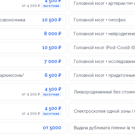
4 500 ₽
Головной мозг + артерии гм+
от 4 200 ₽
льготная
10 500 ₽
позвоночника
Головной мозг + гипофиз
8 000 ₽
Головной мозг + нейродеген
10 500 ₽
Головной мозг (Post-Covid) (
7 000 ₽
Головной мозг + исследован
6 500 ₽
Паркинсона/
Головной мозг + придаточные
4 500 ₽
Ликвородинамика( без стоим
от 4 200 ₽
льготная
4 500 ₽
Спектроскопия одной зоны ( 
от 4 200 ₽
льготная
от 5000
Выдача дубликата пленки (в 