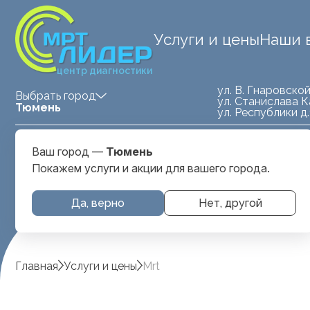
Услуги и цены
Наши 
центр диагностики
ул. В. Гнаровской
Выбрать город
ул. Станислава К
Тюмень
ул. Республики д
Medland — детская клиника
ул. Станислава
Ваш город —
Тюмень
Тюмень
Карнацевича, д. 
Покажем услуги и акции для вашего города.
Да, верно
Нет, другой
Главная
Услуги и цены
Mrt