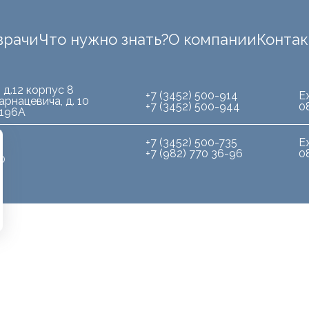
врачи
Что нужно знать?
О компании
Конта
 д.12 корпус 8
+7 (3452) 500-914
Е
арнацевича, д. 10
+7 (3452) 500-944
0
.196А
+7 (3452) 500-735
Е
+7 (982) 770 36-96
0
10