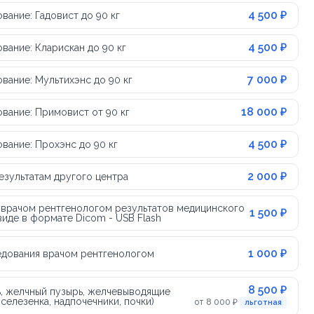
4 500 ₽
ание: Гадовист до 90 кг
4 500 ₽
ание: Кларискан до 90 кг
7 000 ₽
вание: Мультихэнс до 90 кг
18 000 ₽
вание: Примовист от 90 кг
4 500 ₽
вание: Прохэнс до 90 кг
2 000 ₽
езультатам другого центра
 врачом рентгенологом результатов медицинского
1 500 ₽
иде в формате Dicom - USB Flash
1 000 ₽
едования врачом рентгенологом
8 500 ₽
ь, желчный пузырь, желчевыводящие
селезенка, надпочечники, почки)
от 8 000 ₽
льготная