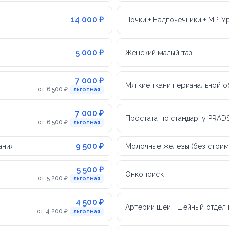
14 000 ₽
Почки + Надпочечники + МР-У
5 000 ₽
Женский малый таз
7 000 ₽
Мягкие ткани перианальной о
от 6 500 ₽
льготная
7 000 ₽
Простата по стандарту PRADS
от 6 500 ₽
льготная
9 500 ₽
ания
Молочные железы (без стоим
5 500 ₽
Онкопоиск
от 5 200 ₽
льготная
4 500 ₽
Артерии шеи + шейный отдел
от 4 200 ₽
льготная