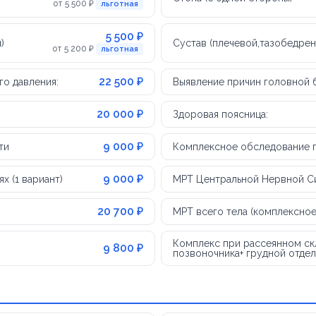
от 5 500 ₽
льготная
5 500 ₽
)
Сустав (плечевой,тазобедрен
от 5 200 ₽
льготная
22 500 ₽
о давления:
Выявление причин головной 
20 000 ₽
Здоровая поясница:
9 000 ₽
ти
Комплексное обследование пр
9 000 ₽
 (1 вариант)
МРТ Центральной Нервной С
20 700 ₽
МРТ всего тела (комплексно
Комплекс при рассеянном скл
9 800 ₽
позвоночника+ грудной отдел