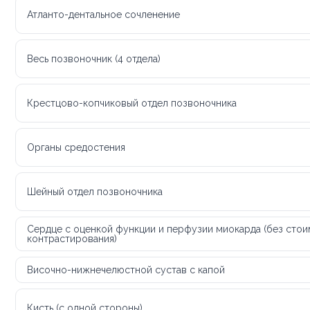
Атланто-дентальное сочленение
Весь позвоночник (4 отдела)
Крестцово-копчиковый отдел позвоночника
Органы средостения
Шейный отдел позвоночника
Сердце с оценкой функции и перфузии миокарда (без сто
контрастирования)
Височно-нижнечелюстной сустав с капой
Кисть (с одной стороны)