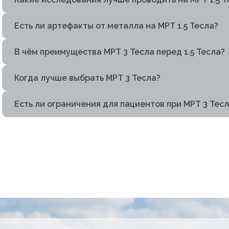
Есть ли артефакты от металла на МРТ 1.5 Тесла?
В чём преимущества МРТ 3 Тесла перед 1.5 Тесла?
Когда лучше выбрать МРТ 3 Тесла?
Есть ли ограничения для пациентов при МРТ 3 Тес