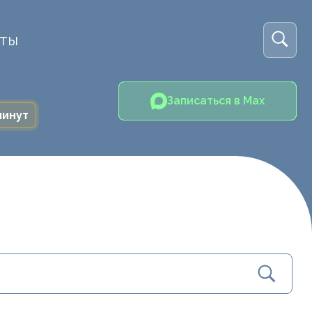
кты
Записаться в Max
минут