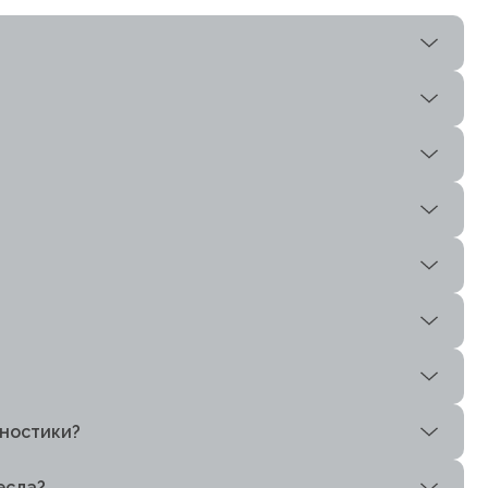
гностики?
есла?