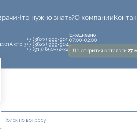
врачи
Что нужно знать?
О компании
Конта
Ежедневно
+7 (3822) 999-901
07:00-02:00
.101А стр.3
+7 (3822) 999-904
+7 (913) 850-32-32
До открытия осталось
27 