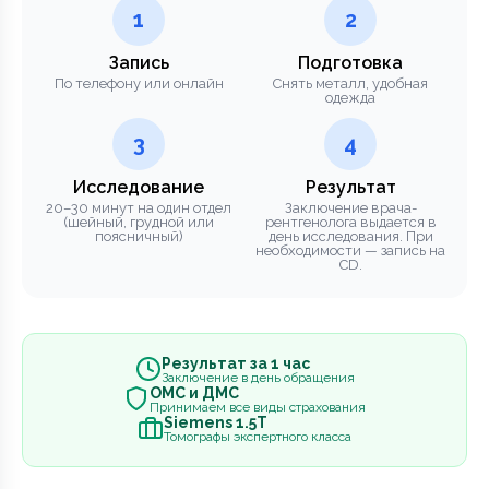
1
2
Запись
Подготовка
По телефону или онлайн
Снять металл, удобная
одежда
3
4
Исследование
Результат
20–30 минут на один отдел
Заключение врача-
(шейный, грудной или
рентгенолога выдается в
поясничный)
день исследования. При
необходимости — запись на
CD.
Результат за 1 час
Заключение в день обращения
ОМС и ДМС
Принимаем все виды страхования
Siemens 1.5Т
Томографы экспертного класса