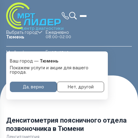
центр диагностики
Выбрать город
Ежедневно
08:00-02:00
Тюмень
Ежедневно
Medland —
08:00 — 20:00
детская клиника
Ваш город —
Тюмень
Перейти
Тюмень
Покажем услуги и акции для вашего
города.
Да, верно
Нет, другой
Главная
Услуги и цены
Денситометрия
Денситометрия поясничного отдела позвоночника
Денситометрия поясничного отдела
позвоночника в Тюмени
Денситометрия