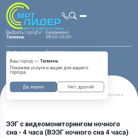
центр диагностики
Выбрать город
Ежедневно
08:00-02:00
Тюмень
Ежедневно
Medland —
08:00 — 20:00
детская клиника
Ваш город —
Тюмень
Перейти
Тюмень
Покажем услуги и акции для вашего
города.
Да, верно
Нет, другой
Главная
Услуги и цены
ЭЭГ с видеомониторингом ночного сна - 4 часа (ВЭЭГ ночного сна 4
часа)
ЭЭГ с видеомониторингом ночного
сна - 4 часа (ВЭЭГ ночного сна 4 часа)