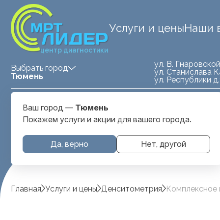
Услуги и цены
Наши 
центр диагностики
ул. В. Гнаровской
Выбрать город
ул. Станислава К
Тюмень
ул. Республики д
Medland — детская клиника
ул. Станислава
Ваш город —
Тюмень
Тюмень
Карнацевича, д. 
Покажем услуги и акции для вашего города.
Да, верно
Нет, другой
Главная
Услуги и цены
Денситометрия
Комплексное 