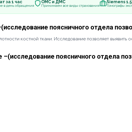
т за 1 час
ОМС и ДМС
Siemens 1.
е в день обращения
Принимаем все виды страхования
Томографы эксп
(исследование поясничного отдела позво
отности костной ткани. Исследование позволяет выявить о
 –(исследование поясничного отдела поз