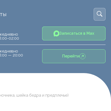
кты
Записаться в Max
жедневно
8:00-02:00
жедневно
8:00 — 20:00
Перейти
очника, шейка бедра и предплечье)