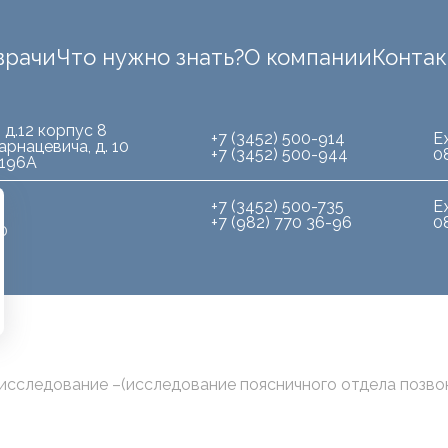
врачи
Что нужно знать?
О компании
Конта
 д.12 корпус 8
+7 (3452) 500-914
Е
арнацевича, д. 10
+7 (3452) 500-944
0
.196А
+7 (3452) 500-735
Е
+7 (982) 770 36-96
0
10
исследование –(исследование поясничного отдела позвон