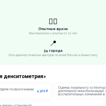
👨‍⚕️
Опытные врачи
Рентгенологи с опытом от 10 лет
📍
34 города
Сеть диагностических центров по всей России и Казахстану
ая денситометрия»
Оценка локального остеопор
тдела позвоночникаи
4 300 ₽
длительной иммобилизации), 
воспалительных изменений в 
и перед установкой