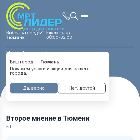
центр диагностики
Выбрать город
Ежедневно
08:00-02:00
Тюмень
Ежедневно
Medland —
08:00 — 20:00
детская клиника
Ваш город —
Тюмень
Перейти
Тюмень
Покажем услуги и акции для вашего
города.
Да, верно
Нет, другой
Главная
Услуги и цены
КТ
Второе мнение
Второе мнение в Тюмени
КТ